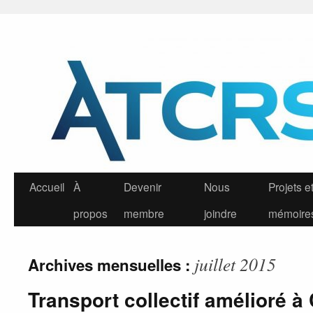
Aller
au
contenu
Accueil
À
Devenir
Nous
Projets e
propos
membre
joindre
mémoire
juillet 2015
Archives mensuelles :
Transport collectif amélioré à