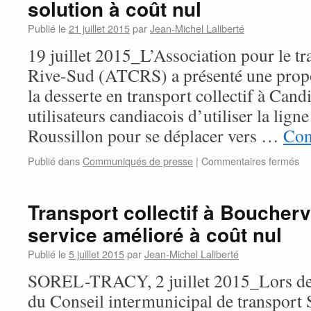
solution à coût nul
Publié le
21 juillet 2015
par
Jean-Michel Laliberté
19 juillet 2015_L’Association pour le tra
Rive-Sud (ATCRS) a présenté une propo
la desserte en transport collectif à Cand
utilisateurs candiacois d’utiliser la lig
Roussillon pour se déplacer vers …
Con
su
Publié dans
Communiqués de presse
|
Commentaires fermés
Tr
col
am
Transport collectif à Bouchervi
à
service amélioré à coût nul
Ca
:
Publié le
5 juillet 2015
par
Jean-Michel Laliberté
un
so
SOREL-TRACY, 2 juillet 2015_Lors de 
à
du Conseil intermunicipal de transport
co