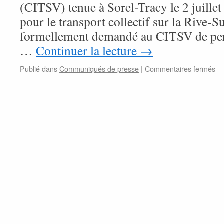
nu
(CITSV) tenue à Sorel-Tracy le 2 juillet
pour le transport collectif sur la Rive
formellement demandé au CITSV de per
…
Continuer la lecture
→
su
Publié dans
Communiqués de presse
|
Commentaires fermés
Tr
col
à
Bo
:
ve
un
se
am
à
co
nu